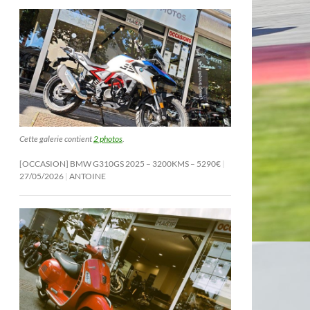
Cette galerie contient
2 photos
.
[OCCASION] BMW G310GS 2025 – 3200KMS – 5290€
27/05/2026
ANTOINE