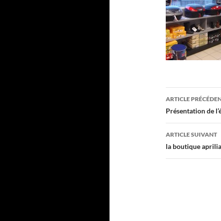
Navigati
ARTICLE PRÉCÉDE
des
Présentation de l
articles
ARTICLE SUIVANT
la boutique aprili