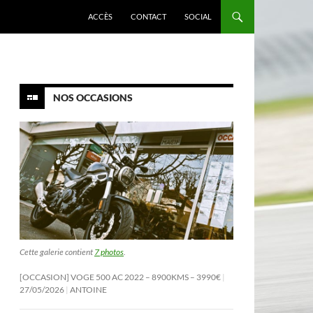
ACCÈS
CONTACT
SOCIAL
NOS OCCASIONS
Cette galerie contient
7 photos
.
[OCCASION] VOGE 500 AC 2022 – 8900KMS – 3990€
27/05/2026
ANTOINE