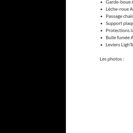
Garde-boue A
Lèche-roue A
Passage chaî
Support plaq
Protections l
Bulle fumée A
Leviers LighT
Les photos :