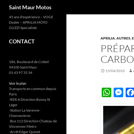
Recherche
Saint Maur Motos
Aller
45 ans d'expérience – VOGE
Dealer – APRILIA MOTO
au
GUZZI Specialiste
contenu
APRILIA
,
AUTRES
,
CONTACT
PRÉPAR
CARBO
186, Boulevard de Créteil
94100 Saint Maur
15/04/2010
01 43 97 35 34
Voir le plan
Transports en commun depuis
W
M
Paris
h
es
-RER A Direction Boissy St
Léger
at
se
-Station La Varenne-
Chennevieres
s
n
-Bus 112 Direction Chateau de
Vincennes-Metro
A
g
-Arrêt Edgar Quinet