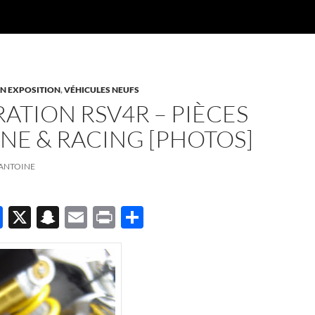
EN EXPOSITION
,
VÉHICULES NEUFS
ATION RSV4R – PIÈCES
NE & RACING [PHOTOS]
ANTOINE
F
X
S
E
P
P
ac
n
m
ri
ar
e
a
ail
nt
ta
b
p
g
o
c
er