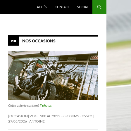
ACCÈS
CONTACT
SOCIAL
NOS OCCASIONS
Cette galerie contient
7 photos
.
[OCCASION] VOGE 500 AC 2022 – 8900KMS – 3990€
27/05/2026
ANTOINE