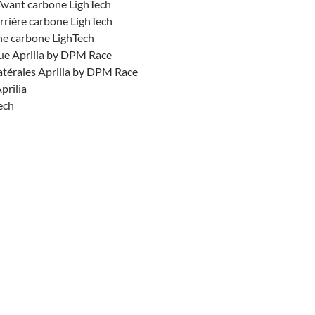
vant carbone LighTech
rrière carbone LighTech
ne carbone LighTech
ue Aprilia by DPM Race
atérales Aprilia by DPM Race
prilia
ech