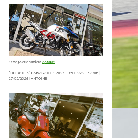
Cette galerie contient
2 photos
.
[OCCASION] BMW G310GS 2025 – 3200KMS – 5290€
27/05/2026
ANTOINE