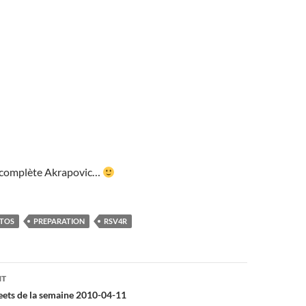
ne complète Akrapovic…
TOS
PREPARATION
RSV4R
on
NT
ets de la semaine 2010-04-11