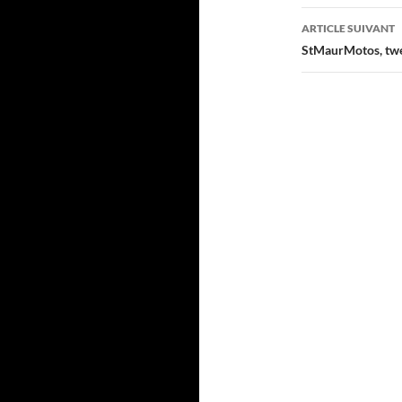
articles
ARTICLE SUIVANT
StMaurMotos, twe