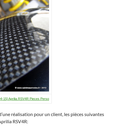
o
h
k
at
4-15] Aprilia RSV4R Pieces Perso
’une réalisation pour un client, les pièces suivantes
Aprilia RSV4R: