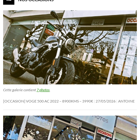
Cette galerie contient
7 photos
.
[OCCASION] VOGE 500 AC 2022 – 8900KMS – 3990€
27/05/2026
ANTOINE