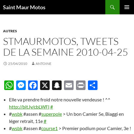
Aller
Recherche
Saint Maur Motos
au
MENU
contenu
PRINCI
AUTRES
STMAURMOTOS, TWEETS
DE LA SEMAINE 2010-04-25
25/04/2010
ANTOINE
W
M
F
X
S
E
P
P
h
es
ac
n
m
ri
ar
Elle va prendre froid notre nouvelle vendeuse ! ^^
at
se
e
a
ail
nt
ta
http://bit.ly/cbLWFl
#
s
n
b
p
g
#
wsbk
#assen #
superpole
> Un bon Camier 5e, Biaggi en
A
g
o
c
er
léger retrait, 11e
#
#
wsbk
#assen #
course1
> Premier podium pour Camier, 3e !
p
er
o
h