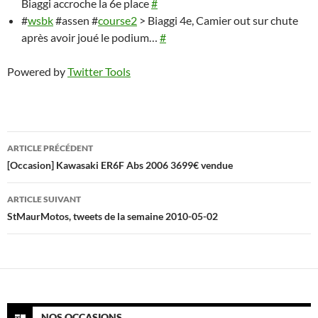
Biaggi accroche la 6e place
#
p
k
at
#
wsbk
#assen #
course2
> Biaggi 4e, Camier out sur chute
après avoir joué le podium…
#
Powered by
Twitter Tools
Navigation
ARTICLE PRÉCÉDENT
des
[Occasion] Kawasaki ER6F Abs 2006 3699€ vendue
articles
ARTICLE SUIVANT
StMaurMotos, tweets de la semaine 2010-05-02
NOS OCCASIONS