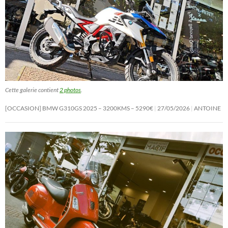
Cette galerie contient
2 photos
.
[OCCASION] BMW G310GS 2025 – 3200KMS – 5290€
27/05/2026
ANTOINE