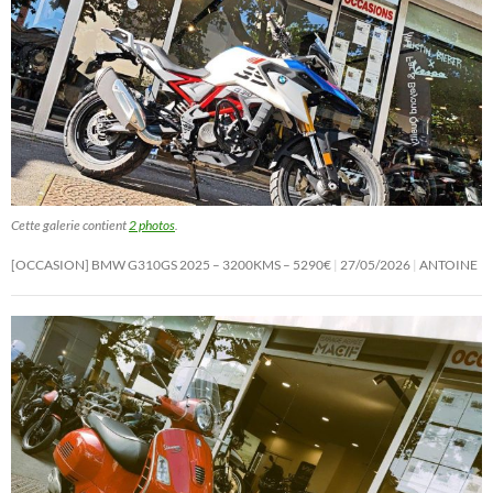
Cette galerie contient
2 photos
.
[OCCASION] BMW G310GS 2025 – 3200KMS – 5290€
27/05/2026
ANTOINE