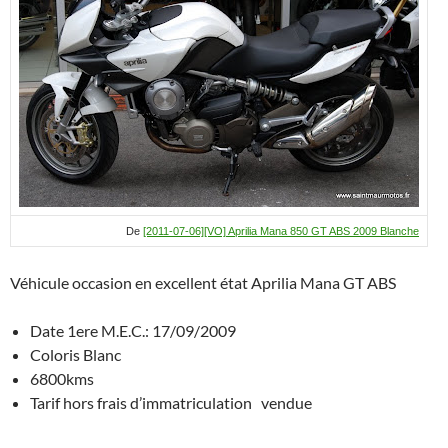
A
g
o
c
er
p
er
o
h
p
k
at
De
[2011-07-06][VO] Aprilia Mana 850 GT ABS 2009 Blanche
Véhicule occasion en excellent état Aprilia Mana GT ABS
Date 1ere M.E.C.: 17/09/2009
Coloris Blanc
6800kms
Tarif hors frais d’immatriculation vendue