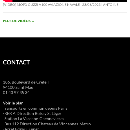
[VIDEO] MOTO GUZZI V100 AVIAZIONE NAVALE
23/06/2023
ANTOINE
PLUS DE VIDÉOS
→
CONTACT
186, Boulevard de Créteil
94100 Saint Maur
01 43 97 35 34
Voir le plan
Transports en commun depuis Paris
-RER A Direction Boissy St Léger
-Station La Varenne-Chennevieres
-Bus 112 Direction Chateau de Vincennes-Metro
-Arrêt Edgar Quinet