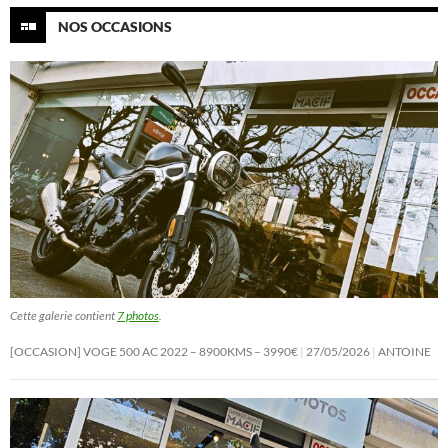
NOS OCCASIONS
Cette galerie contient
7 photos
.
[OCCASION] VOGE 500 AC 2022 – 8900KMS – 3990€
27/05/2026
ANTOINE