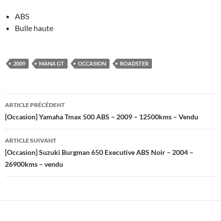
ABS
Bulle haute
2009
MANA GT
OCCASION
ROADSTER
Navigation
ARTICLE PRÉCÉDENT
des
[Occasion] Yamaha Tmax 500 ABS – 2009 – 12500kms – Vendu
articles
ARTICLE SUIVANT
[Occasion] Suzuki Burgman 650 Executive ABS Noir – 2004 –
26900kms – vendu