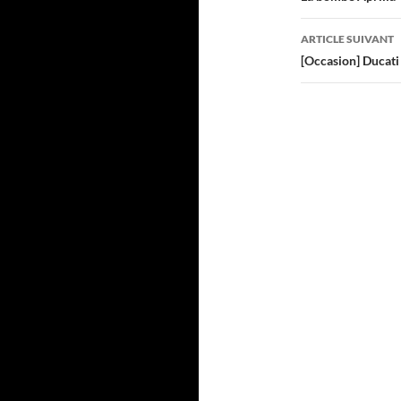
articles
ARTICLE SUIVANT
[Occasion] Ducat