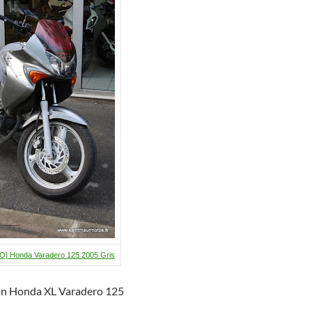
o
c
er
o
h
k
at
VO] Honda Varadero 125 2005 Gris
on Honda XL Varadero 125