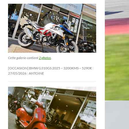
Cette galerie contient
2 photos
.
[OCCASION] BMW G310GS 2025 – 3200KMS – 5290€
27/05/2026
ANTOINE