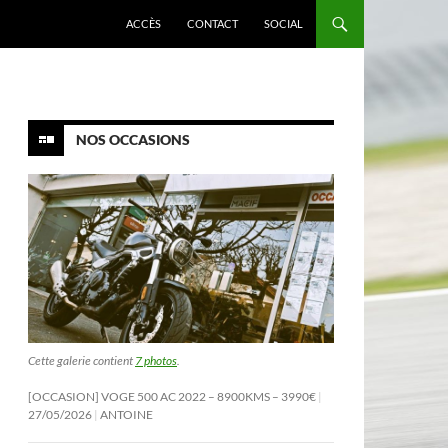
ACCÈS
CONTACT
SOCIAL
NOS OCCASIONS
Cette galerie contient
7 photos
.
[OCCASION] VOGE 500 AC 2022 – 8900KMS – 3990€
27/05/2026
ANTOINE