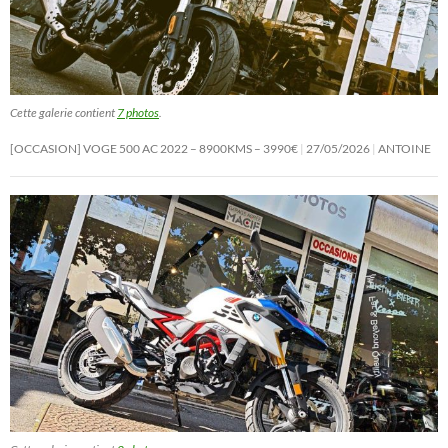
Cette galerie contient
7 photos
.
[OCCASION] VOGE 500 AC 2022 – 8900KMS – 3990€
27/05/2026
ANTOINE