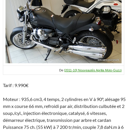
p
k
at
De
[2011-10] Nouveautés Aprilia Moto-Guzzi
Tarif : 9.990€
Moteur : 935,6 cm3, 4 temps, 2 cylindres en V à 90°, alésage 95
mm x course 66 mm, refroidi par air, distribution culbutée et 2
soup./cyl., injection électronique, catalysé, 6 vitesses,
démarreur électrique, transmission par arbre et cardan
Puissance 75 ch. (55 kW) à 7 200 tr/min, couple 7,8 daN.m à 6