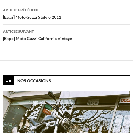
Navigation
ARTICLE PRÉCÉDENT
des
[Essai] Moto Guzzi Stelvio 2011
articles
ARTICLE SUIVANT
[Expo] Moto Guzzi California Vintage
NOS OCCASIONS