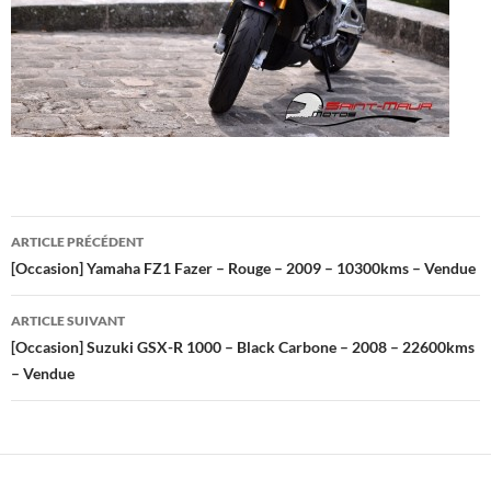
Navigation
ARTICLE PRÉCÉDENT
des
[Occasion] Yamaha FZ1 Fazer – Rouge – 2009 – 10300kms – Vendue
articles
ARTICLE SUIVANT
[Occasion] Suzuki GSX-R 1000 – Black Carbone – 2008 – 22600kms
– Vendue