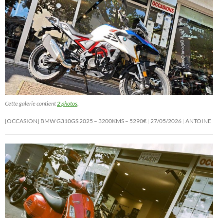
Cette galerie contient
2 photos
.
[OCCASION] BMW G310GS 2025 – 3200KMS – 5290€
27/05/2026
ANTOINE