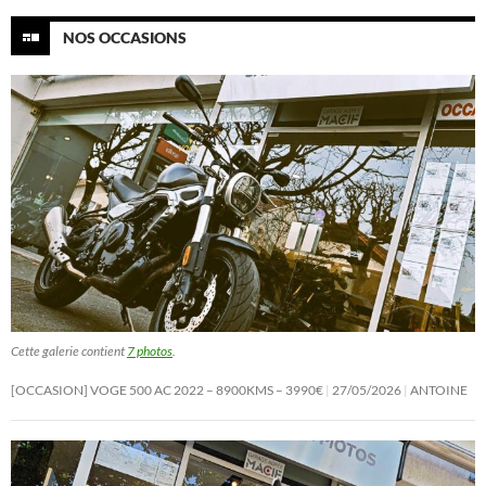
NOS OCCASIONS
Cette galerie contient
7 photos
.
[OCCASION] VOGE 500 AC 2022 – 8900KMS – 3990€
27/05/2026
ANTOINE