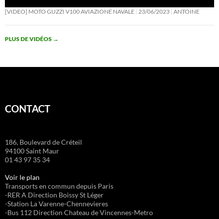
[VIDEO] MOTO GUZZI V100 AVIAZIONE NAVALE
23/06/2023
ANTOINE
PLUS DE VIDÉOS
→
CONTACT
186, Boulevard de Créteil
94100 Saint Maur
01 43 97 35 34
Voir le plan
Transports en commun depuis Paris
-RER A Direction Boissy St Léger
-Station La Varenne-Chennevieres
-Bus 112 Direction Chateau de Vincennes-Metro