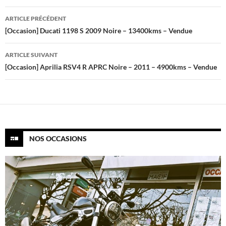
Navigation
ARTICLE PRÉCÉDENT
des
[Occasion] Ducati 1198 S 2009 Noire – 13400kms – Vendue
articles
ARTICLE SUIVANT
[Occasion] Aprilia RSV4 R APRC Noire – 2011 – 4900kms – Vendue
NOS OCCASIONS