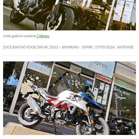
Cette galerie contient
7 photos
.
[OCCASION] VOGE 500 AC 2022 – 8900KMS – 3990€
27/05/2026
ANTOINE