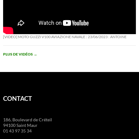
p
k
at
[VIDEO] MOTO GUZZI V100 AVIAZIONE NAVALE
23/06/2023
ANTOINE
PLUS DE VIDÉOS
→
CONTACT
186, Boulevard de Créteil
94100 Saint Maur
01 43 97 35 34