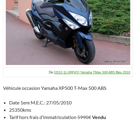
A
g
o
c
er
p
er
o
h
p
k
at
De
[2012-11-09][VO] Yamaha TMax 500 ABS Bleu 2010
Véhicule occasion Yamaha XP500 T-Max 500 ABS
Date 1ere M.E.C.: 27/05/2010
25350kms
Tarif hors frais d’immatriculation
5990€
Vendu