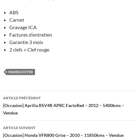
ABS
Carnet
Gravage ICA
Factures d’entretien
Garantie 3 mois
2 clefs + Clef rouge
MAXISCOOTER
Navigation
ARTICLE PRÉCÉDENT
des
[Occasion] Aprilia RSV4R APRC FactoRed – 2012 – 5400kms –
Vendue
articles
ARTICLE SUIVANT
[Occasion] Honda VFR800 Grise – 2010 – 11850kms – Vendue