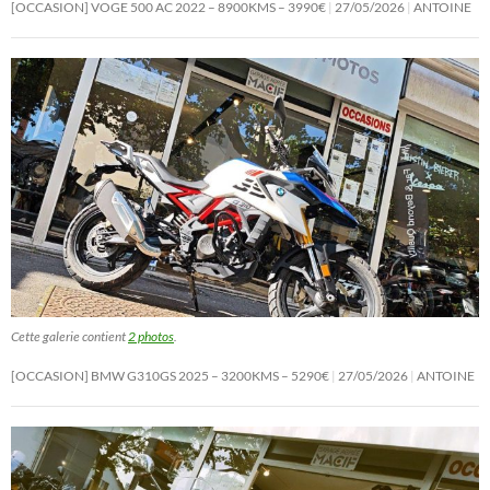
[OCCASION] VOGE 500 AC 2022 – 8900KMS – 3990€
27/05/2026
ANTOINE
Cette galerie contient
2 photos
.
[OCCASION] BMW G310GS 2025 – 3200KMS – 5290€
27/05/2026
ANTOINE