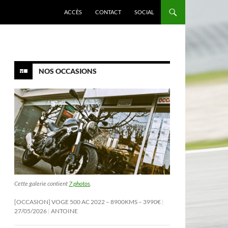
ACCÈS
CONTACT
SOCIAL
NOS OCCASIONS
Cette galerie contient
7 photos
.
[OCCASION] VOGE 500 AC 2022 – 8900KMS – 3990€
27/05/2026
ANTOINE