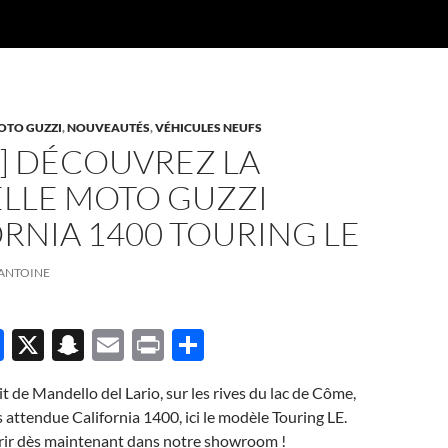
OTO GUZZI
,
NOUVEAUTÉS
,
VÉHICULES NEUFS
] DÉCOUVREZ LA
LLE MOTO GUZZI
RNIA 1400 TOURING LE
ANTOINE
F
X
S
E
P
P
ac
n
m
ri
ar
it de Mandello del Lario, sur les rives du lac de Côme,
e
a
ail
nt
ta
ès attendue California 1400, ici le modèle Touring LE.
b
p
g
rir dès maintenant dans notre showroom !