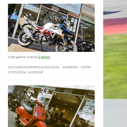
Cette galerie contient
2 photos
.
[OCCASION] BMW G310GS 2025 – 3200KMS – 5290€
27/05/2026
ANTOINE