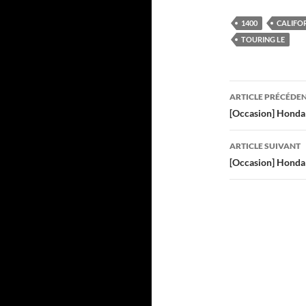
1400
CALIFO
TOURING LE
Navigati
ARTICLE PRÉCÉDE
des
[Occasion] Honda
articles
ARTICLE SUIVANT
[Occasion] Hond