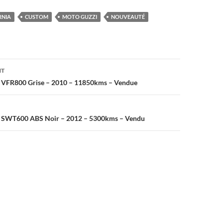
RNIA
CUSTOM
MOTO GUZZI
NOUVEAUTÉ
on
NT
 VFR800 Grise – 2010 – 11850kms – Vendue
a SWT600 ABS Noir – 2012 – 5300kms – Vendu