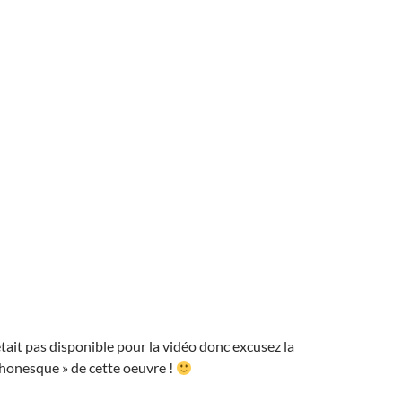
o
c
er
o
h
k
at
était pas disponible pour la vidéo donc excusez la
honesque » de cette oeuvre !