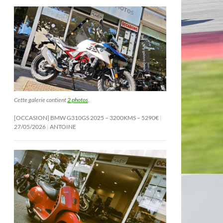
Cette galerie contient
2 photos
.
[OCCASION] BMW G310GS 2025 – 3200KMS – 5290€
27/05/2026
ANTOINE