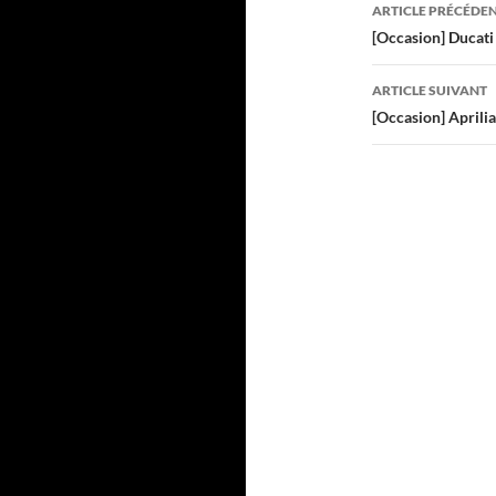
Navigati
ARTICLE PRÉCÉDE
des
[Occasion] Ducat
articles
ARTICLE SUIVANT
[Occasion] April