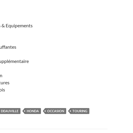
s & Equipements
uffantes
supplémentaire
in
tures
ois
DEAUVILLE
HONDA
OCCASION
TOURING