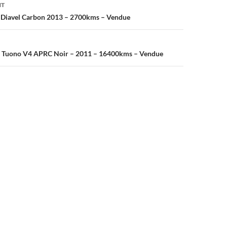
on
NT
i Diavel Carbon 2013 – 2700kms – Vendue
ia Tuono V4 APRC Noir – 2011 – 16400kms – Vendue