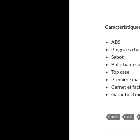
Caractéristique
ABS
Poignées cha
Sabot
Bulle haute 
Top case
Première ma
Carnet et fac
Garantie 3 m
2011
700