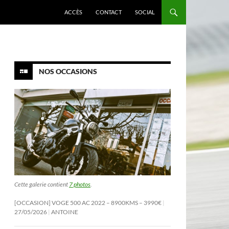
ACCÈS
CONTACT
SOCIAL
NOS OCCASIONS
Cette galerie contient
7 photos
.
[OCCASION] VOGE 500 AC 2022 – 8900KMS – 3990€
27/05/2026
ANTOINE