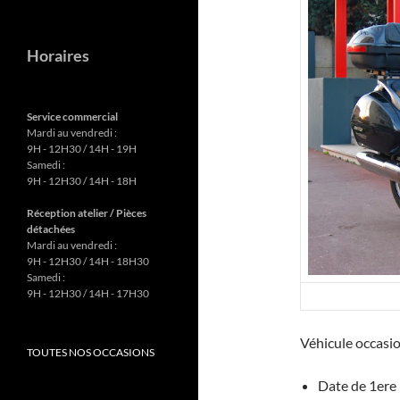
s
n
A
g
Horaires
p
er
p
Service commercial
Mardi au vendredi :
9H - 12H30 / 14H - 19H
Samedi :
9H - 12H30 / 14H - 18H
Réception atelier / Pièces
détachées
Mardi au vendredi :
9H - 12H30 / 14H - 18H30
Samedi :
9H - 12H30 / 14H - 17H30
Véhicule occasi
TOUTES NOS OCCASIONS
Date de 1ere