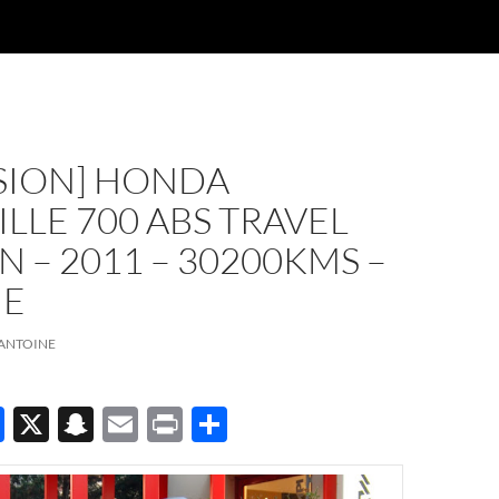
SION] HONDA
LLE 700 ABS TRAVEL
N – 2011 – 30200KMS –
UE
ANTOINE
F
X
S
E
P
P
ac
n
m
ri
ar
e
a
ail
nt
ta