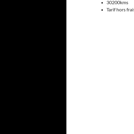
30200kms
Tarif hors fr