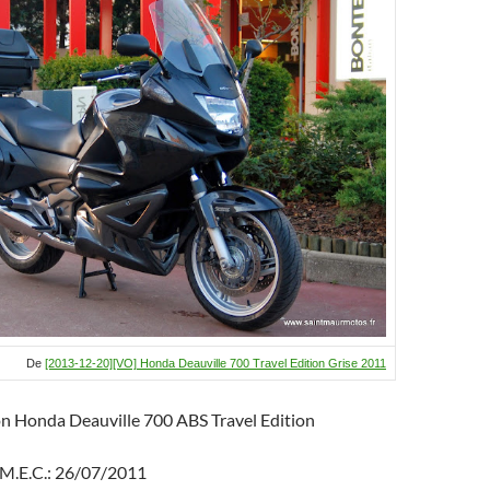
b
p
g
o
c
er
o
h
k
at
De
[2013-12-20][VO] Honda Deauville 700 Travel Edition Grise 2011
on Honda Deauville 700 ABS Travel Edition
 M.E.C.: 26/07/2011