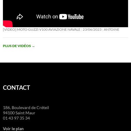
p
k
at
[VIDEO] MOTO GUZZI V100 AVIAZIONE NAVALE
23/06/2023
ANTOINE
PLUS DE VIDÉOS
→
CONTACT
186, Boulevard de Créteil
94100 Saint Maur
01 43 97 35 34
Voir le plan