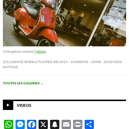
Cette galerie contient
7 photos
.
[OCCASION] VESPA GTS SUPER 300 2013 – 31400KMS – 2490€
20/02/2026
ANTOINE
TOUTES LES GALERIES
→
VIDEOS
W
M
F
X
S
E
P
P