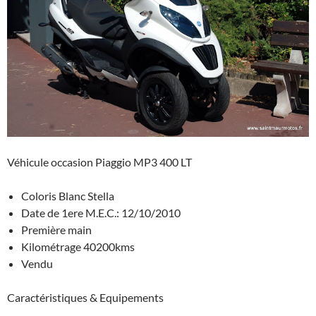
A
g
o
c
er
p
er
o
h
p
k
at
Véhicule occasion Piaggio MP3 400 LT
Coloris Blanc Stella
Date de 1ere M.E.C.: 12/10/2010
Première main
Kilométrage 40200kms
Vendu
Caractéristiques & Equipements