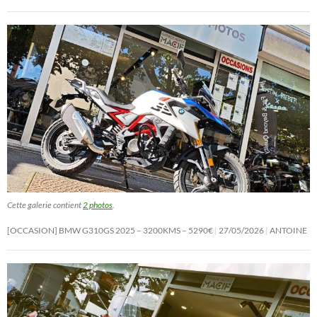
Cette galerie contient
2 photos
.
[OCCASION] BMW G310GS 2025 – 3200KMS – 5290€
27/05/2026
ANTOINE