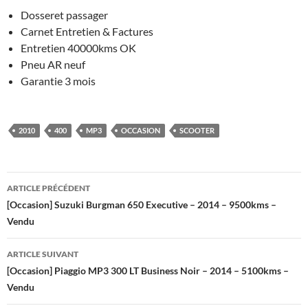
Dosseret passager
Carnet Entretien & Factures
Entretien 40000kms OK
Pneu AR neuf
Garantie 3 mois
2010
400
MP3
OCCASION
SCOOTER
Navigation
ARTICLE PRÉCÉDENT
des
[Occasion] Suzuki Burgman 650 Executive – 2014 – 9500kms –
Vendu
articles
ARTICLE SUIVANT
[Occasion] Piaggio MP3 300 LT Business Noir – 2014 – 5100kms –
Vendu