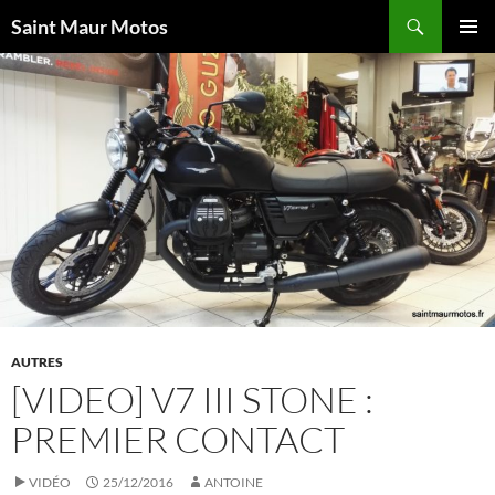
Aller
Recherche
Saint Maur Motos
au
MENU
contenu
PRINCI
AUTRES
[VIDEO] V7 III STONE :
PREMIER CONTACT
VIDÉO
25/12/2016
ANTOINE