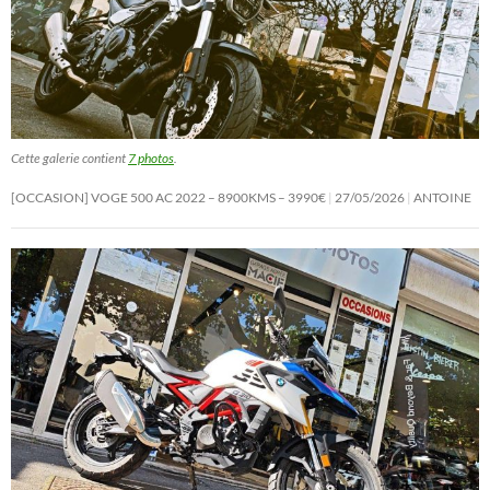
Cette galerie contient
7 photos
.
[OCCASION] VOGE 500 AC 2022 – 8900KMS – 3990€
27/05/2026
ANTOINE