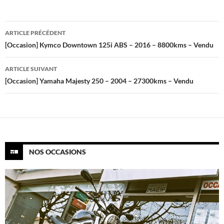
Navigation
ARTICLE PRÉCÉDENT
des
[Occasion] Kymco Downtown 125i ABS – 2016 – 8800kms – Vendu
articles
ARTICLE SUIVANT
[Occasion] Yamaha Majesty 250 – 2004 – 27300kms – Vendu
NOS OCCASIONS