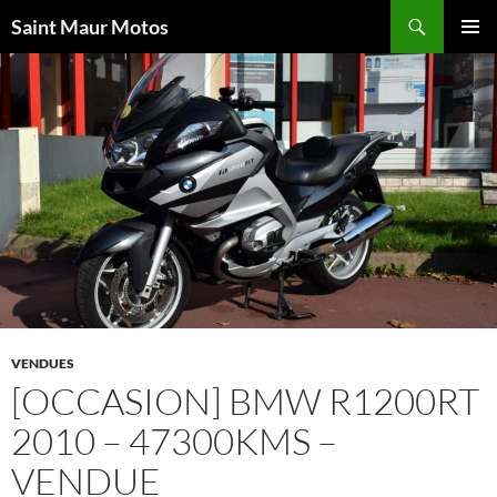
Aller
Recherche
Saint Maur Motos
au
MENU
contenu
PRINCI
VENDUES
[OCCASION] BMW R1200RT
2010 – 47300KMS –
VENDUE