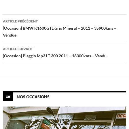
Navigation
ARTICLE PRÉCÉDENT
des
[Occasion] BMW K1600GTL Gris Mineral – 2011 – 35900kms –
Vendue
articles
ARTICLE SUIVANT
[Occasion] Piaggio Mp3 LT 300 2011 – 18300kms – Vendu
NOS OCCASIONS