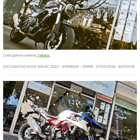
Cette galerie contient
7 photos
.
[OCCASION] VOGE 500 AC 2022 – 8900KMS – 3990€
27/05/2026
ANTOINE