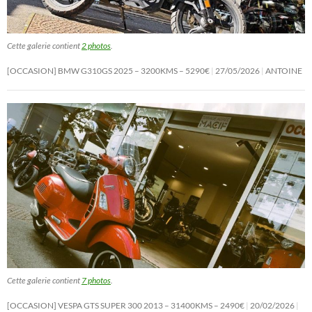
Cette galerie contient
2 photos
.
[OCCASION] BMW G310GS 2025 – 3200KMS – 5290€
27/05/2026
ANTOINE
Cette galerie contient
7 photos
.
[OCCASION] VESPA GTS SUPER 300 2013 – 31400KMS – 2490€
20/02/2026