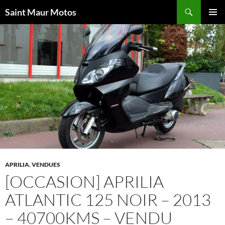
Aller
Recherche
Saint Maur Motos
au
MENU
contenu
PRINCI
APRILIA
,
VENDUES
[OCCASION] APRILIA
ATLANTIC 125 NOIR – 2013
– 40700KMS – VENDU