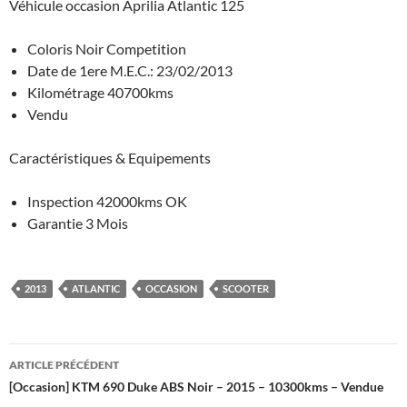
Véhicule occasion Aprilia Atlantic 125
Coloris Noir Competition
Date de 1ere M.E.C.: 23/02/2013
Kilométrage 40700kms
Vendu
Caractéristiques & Equipements
Inspection 42000kms OK
Garantie 3 Mois
2013
ATLANTIC
OCCASION
SCOOTER
Navigation
ARTICLE PRÉCÉDENT
des
[Occasion] KTM 690 Duke ABS Noir – 2015 – 10300kms – Vendue