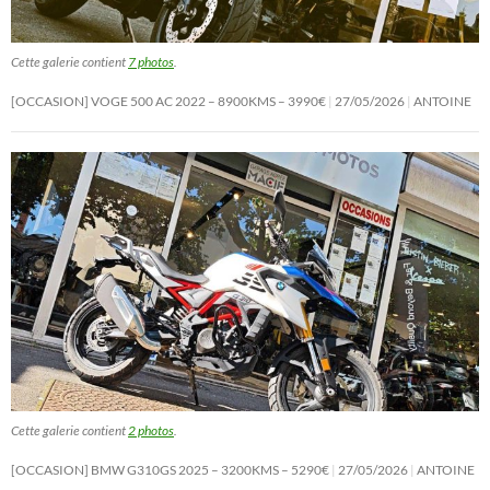
Cette galerie contient
7 photos
.
[OCCASION] VOGE 500 AC 2022 – 8900KMS – 3990€
27/05/2026
ANTOINE
Cette galerie contient
2 photos
.
[OCCASION] BMW G310GS 2025 – 3200KMS – 5290€
27/05/2026
ANTOINE