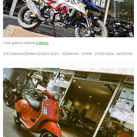
Cette galerie contient
2 photos
.
[OCCASION] BMW G310GS 2025 – 3200KMS – 5290€
27/05/2026
ANTOINE