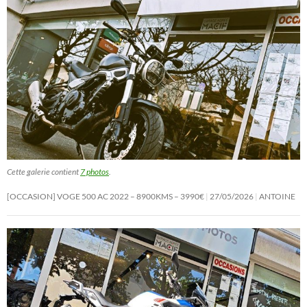
Cette galerie contient
7 photos
.
[OCCASION] VOGE 500 AC 2022 – 8900KMS – 3990€
27/05/2026
ANTOINE