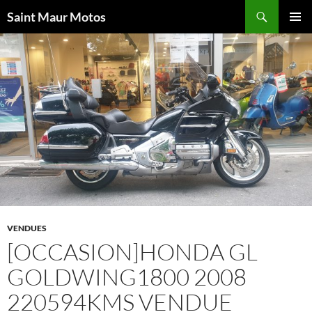
Aller
Recherche
Saint Maur Motos
au
MENU
contenu
PRINCI
VENDUES
[OCCASION]HONDA GL
GOLDWING1800 2008
220594KMS VENDUE