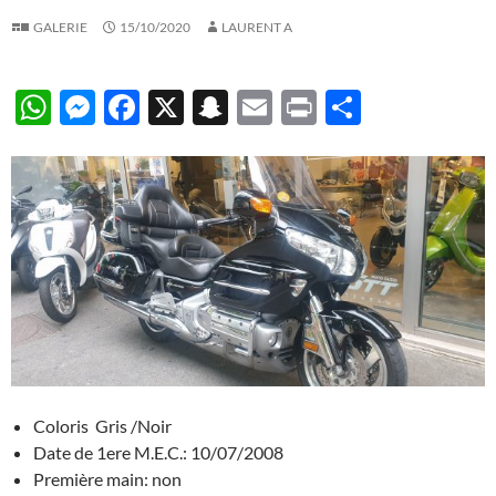
GALERIE
15/10/2020
LAURENT A
W
M
F
X
S
E
P
P
h
es
ac
n
m
ri
ar
at
se
e
a
ail
nt
ta
s
n
b
p
g
A
g
o
c
er
p
er
o
h
p
k
at
Coloris Gris /Noir
Date de 1ere M.E.C.: 10/07/2008
Première main: non