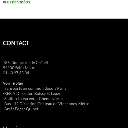
PLUS DE VIDÉOS
→
CONTACT
186, Boulevard de Créteil
94100 Saint Maur
01 43 97 35 34
Voir le plan
Transports en commun depuis Paris
-RER A Direction Boissy St Léger
-Station La Varenne-Chennevieres
-Bus 112 Direction Chateau de Vincennes-Metro
-Arrêt Edgar Quinet