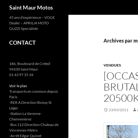
Recherche
Saint Maur Motos
Aller
45 ans d'expérience – VOGE
Dealer – APRILIA MOTO
au
GUZZI Specialiste
contenu
Archives par mo
CONTACT
186, Boulevard de Créteil
VENDUES
94100 Saint Maur
[OCCAS
01 43 97 35 34
BRUTAL
Voir le plan
Transports en commun depuis
20500
Paris
-RER A Direction Boissy St
Léger
23/03/2011
-Station La Varenne-
Chennevieres
-Bus 112 Direction Chateau de
Vincennes-Metro
-Arrêt Edgar Quinet