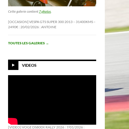
Cette galerie contient
7 photos
.
[OCCASION] VESPA GTS SUPER 300 2013 – 31400KMS –
2490€
20/02/2026
ANTOINE
TOUTES LES GALERIES
→
VIDEOS
[VIDEO] VOGE DS800X RALLY 2026
7/01/2026