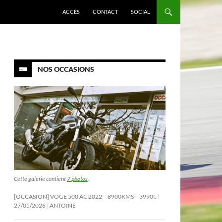
ACCÈS
CONTACT
SOCIAL
NOS OCCASIONS
Cette galerie contient
7 photos
.
[OCCASION] VOGE 500 AC 2022 – 8900KMS – 3990€
27/05/2026
ANTOINE