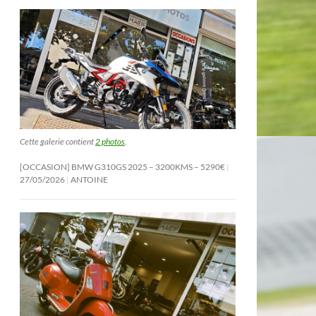
Cette galerie contient
2 photos
.
[OCCASION] BMW G310GS 2025 – 3200KMS – 5290€
27/05/2026
ANTOINE