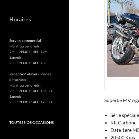
Horaires
Service commercial
Mardi au vendredi :
9H - 12H30 / 14H - 19H
Samedi :
9H - 12H30 / 14H - 18H
Réception atelier / Pièces
détachées
Mardi au vendredi :
9H - 12H30 / 14H - 18H30
Samedi :
Superbe MV Agu
9H - 12H30 / 14H - 17H30
Série spécia
Kit Carbone
TOUTES NOS OCCASIONS
Date 1ere M
20500 Kms