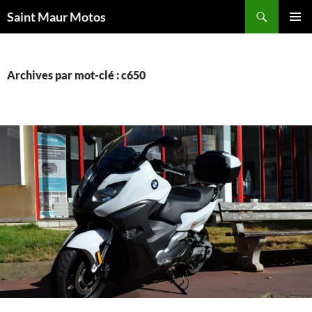
Aller
Recherche
Saint Maur Motos
au
MENU
contenu
PRINCI
Archives par mot-clé : c650