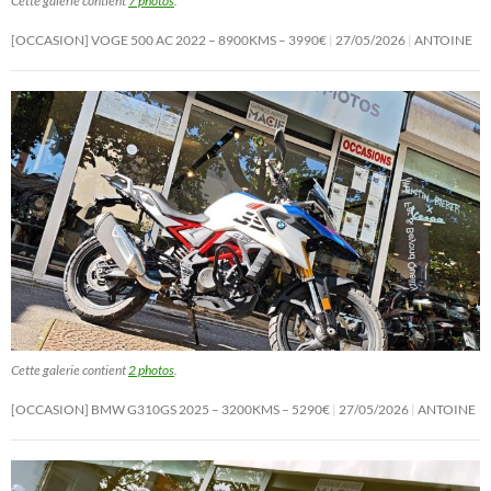
Cette galerie contient
7 photos
.
[OCCASION] VOGE 500 AC 2022 – 8900KMS – 3990€
27/05/2026
ANTOINE
Cette galerie contient
2 photos
.
[OCCASION] BMW G310GS 2025 – 3200KMS – 5290€
27/05/2026
ANTOINE