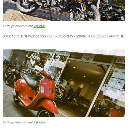
Cette galerie contient
2 photos
.
[OCCASION] BMW G310GS 2025 – 3200KMS – 5290€
27/05/2026
ANTOINE
Cette galerie contient
7 photos
.