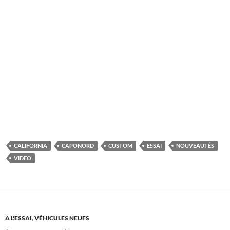
CALIFORNIA
CAPONORD
CUSTOM
ESSAI
NOUVEAUTÉS
VIDEO
A L'ESSAI
,
VÉHICULES NEUFS