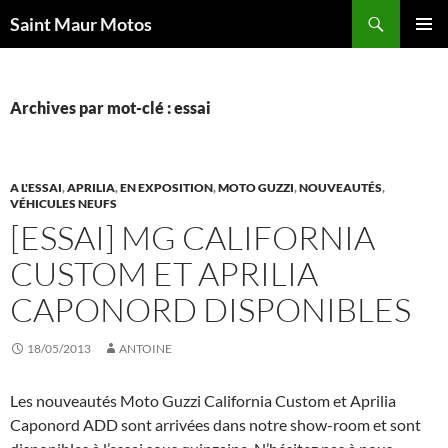
Aller
Recherche
Saint Maur Motos
au
MENU
contenu
PRINCI
Archives par mot-clé : essai
A L'ESSAI
,
APRILIA
,
EN EXPOSITION
,
MOTO GUZZI
,
NOUVEAUTÉS
,
VÉHICULES NEUFS
[ESSAI] MG CALIFORNIA
CUSTOM ET APRILIA
CAPONORD DISPONIBLES
18/05/2013
ANTOINE
Les nouveautés Moto Guzzi California Custom et Aprilia
Caponord ADD sont arrivées dans notre show-room et sont