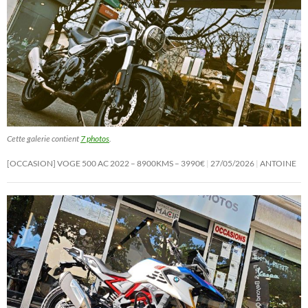
Cette galerie contient
7 photos
.
[OCCASION] VOGE 500 AC 2022 – 8900KMS – 3990€
27/05/2026
ANTOINE