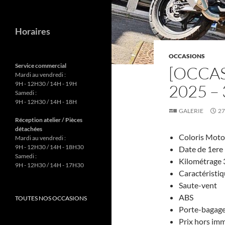
Horaires
OCCASIONS
Service commercial
[OCCA
Mardi au vendredi :
9H - 12H30 / 14H - 19H
2025 –
Samedi :
9H - 12H30 / 14H - 18H
GALERIE
27
Réception atelier / Pièces
détachées
Coloris Moto
Mardi au vendredi :
9H - 12H30 / 14H - 18H30
Date de 1ere
Samedi :
Kilométrage
9H - 12H30 / 14H - 17H30
Caractéristi
Saute-vent
ABS
TOUTES NOS OCCASIONS
Porte-bagag
Prix hors im