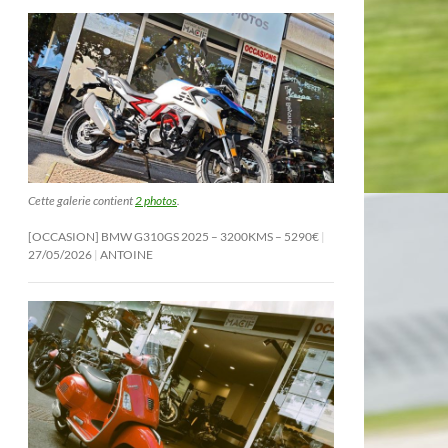
Cette galerie contient
2 photos
.
[OCCASION] BMW G310GS 2025 – 3200KMS – 5290€
27/05/2026
ANTOINE