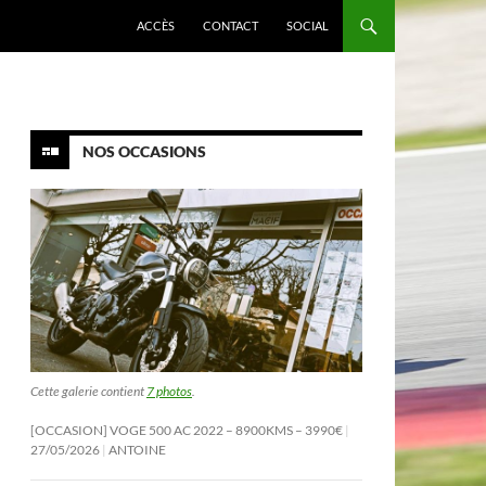
ACCÈS
CONTACT
SOCIAL
NOS OCCASIONS
Cette galerie contient
7 photos
.
[OCCASION] VOGE 500 AC 2022 – 8900KMS – 3990€
27/05/2026
ANTOINE