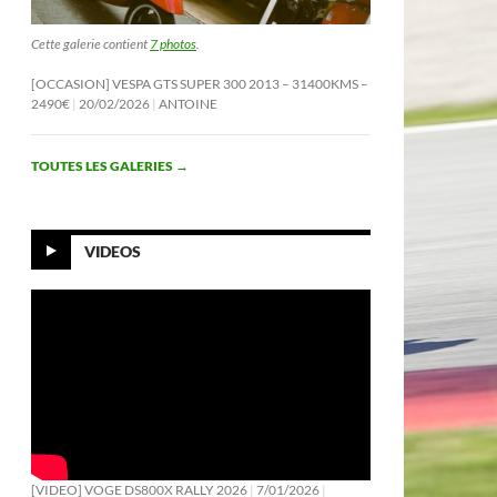
Cette galerie contient
7 photos
.
[OCCASION] VESPA GTS SUPER 300 2013 – 31400KMS –
2490€
20/02/2026
ANTOINE
TOUTES LES GALERIES
→
VIDEOS
[VIDEO] VOGE DS800X RALLY 2026
7/01/2026