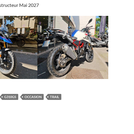
structeur Mai 2027
G310GS
OCCASION
TRAIL