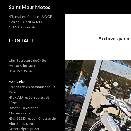
Recherche
Saint Maur Motos
Aller
45 ans d'expérience – VOGE
Dealer – APRILIA MOTO
au
GUZZI Specialiste
contenu
Archives par mo
CONTACT
186, Boulevard de Créteil
94100 Saint Maur
01 43 97 35 34
Voir le plan
Transports en commun depuis
Paris
-RER A Direction Boissy St
Léger
-Station La Varenne-
Chennevieres
-Bus 112 Direction Chateau de
Vincennes-Metro
-Arrêt Edgar Quinet