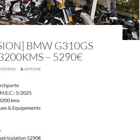
SION] BMW G310GS
 3200KMS – 5290€
/05/2026
ANTOINE
rchporte
 M.E.C.: 5/2025
 3200 kms
ques & Equipements
e
matriculation 5290€