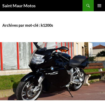
Aller
Recherche
Saint Maur Motos
au
MENU
contenu
PRINCI
Archives par mot-clé : k1200s