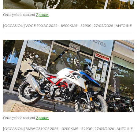
Cette galerie contient
7 photos
.
[OCCASION] VOGE 500 AC 2022 – 8900KMS – 3990€
27/05/2026
ANTOINE
Cette galerie contient
2 photos
.
[OCCASION] BMW G310GS 2025 – 3200KMS – 5290€
27/05/2026
ANTOINE