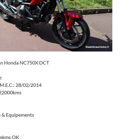
ion Honda NC750X DCT
e
 M.E.C.: 28/02/2014
 22000kms
s & Equipements
0mkms OK