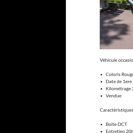
Véhicule occas
Coloris Roug
Date de 1ere
Kilométrage
Vendue
Caractéristique
Boite DCT
Entretien 2