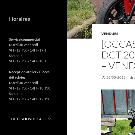
Horaires
VENDUES
Service commercial
[OCCA
Mardi au vendredi :
9H - 12H30 / 14H - 19H
DCT 20
Samedi :
9H - 12H30 / 14H - 18H
– VEN
Réception atelier / Pièces
détachées
26/05/2018
Mardi au vendredi :
9H - 12H30 / 14H - 18H30
Samedi :
9H - 12H30 / 14H - 17H30
TOUTES NOS OCCASIONS