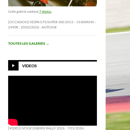
Cette galerie contient
7 photos
.
[OCCASION] VESPA GTS SUPER 300 2013 – 31400KMS –
2490€
20/02/2026
ANTOINE
TOUTES LES GALERIES
→
VIDEOS
[VIDEO] VOGE DS800X RALLY 2026
7/01/2026