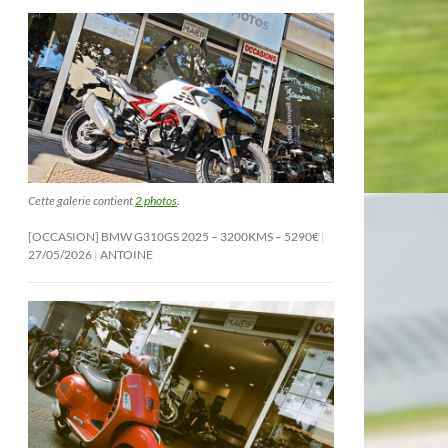
Cette galerie contient
2 photos
.
[OCCASION] BMW G310GS 2025 – 3200KMS – 5290€
27/05/2026
ANTOINE