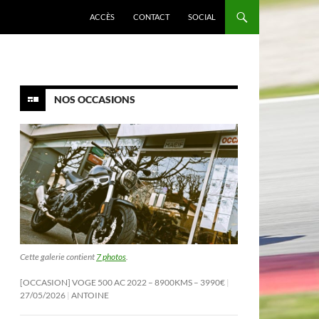
ACCÈS
CONTACT
SOCIAL
NOS OCCASIONS
Cette galerie contient
7 photos
.
[OCCASION] VOGE 500 AC 2022 – 8900KMS – 3990€
27/05/2026
ANTOINE