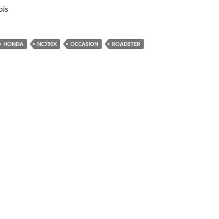
ois
HONDA
NC750X
OCCASION
ROADSTER