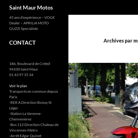
Recherche
Saint Maur Motos
Aller
45 ans d'expérience – VOGE
Dealer – APRILIA MOTO
au
GUZZI Specialiste
contenu
Archives par m
CONTACT
186, Boulevard de Créteil
94100 Saint Maur
01 43 97 35 34
Voir le plan
Transports en commun depuis
Paris
-RER A Direction Boissy St
Léger
-Station La Varenne-
Chennevieres
-Bus 112 Direction Chateau de
Vincennes-Metro
-Arrêt Edgar Quinet