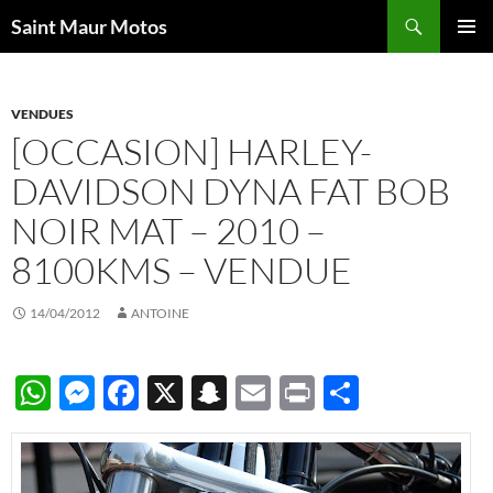
Aller
Recherche
Saint Maur Motos
au
MENU
contenu
PRINCI
VENDUES
[OCCASION] HARLEY-
DAVIDSON DYNA FAT BOB
NOIR MAT – 2010 –
8100KMS – VENDUE
14/04/2012
ANTOINE
W
M
F
X
S
E
P
P
h
es
ac
n
m
ri
ar
at
se
e
a
ail
nt
ta