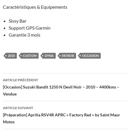
Caractéristiques & Equipements
Sissy Bar
Support GPS Garmin
Garantie 3 mois
2010
CUSTOM
DYNA
FATBOB
OCCASION
Navigation
ARTICLE PRÉCÉDENT
des
[Occasion] Suzuki Bandit 1250 N Devil Noir – 2010 – 4400kms –
Vendue
articles
ARTICLE SUIVANT
[Préparation] Aprilia RSV4R APRC « Factory Red » by Saint Maur
Motos