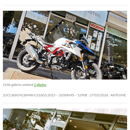
Cette galerie contient
2 photos
.
[OCCASION] BMW G310GS 2025 – 3200KMS – 5290€
27/05/2026
ANTOINE