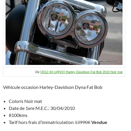
s
n
b
p
g
A
g
o
c
er
p
er
o
h
p
k
at
De
[2012-04-14][VO] Harley-Davidson Fat Bob 2010 Noir mat
Véhicule occasion Harley-Davidson Dyna Fat Bob
Coloris Noir mat
Date de 1ere M.E.C.: 30/04/2010
8100kms
Tarif hors frais d’immatriculation
13990€
Vendue