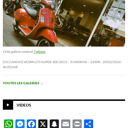
Cette galerie contient
7 photos
.
[OCCASION] VESPA GTS SUPER 300 2013 – 31400KMS – 2490€
20/02/2026
ANTOINE
TOUTES LES GALERIES
→
VIDEOS
W
M
F
X
S
E
P
P