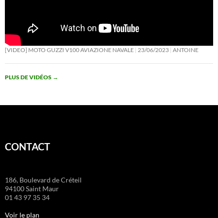
p
k
at
[VIDEO] MOTO GUZZI V100 AVIAZIONE NAVALE
23/06/2023
ANTOINE
PLUS DE VIDÉOS
→
CONTACT
186, Boulevard de Créteil
94100 Saint Maur
01 43 97 35 34
Voir le plan