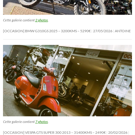
Cette galerie contient
2 photos
.
[OCCASION] BMW G310GS 2025 – 3200KMS – 5290€
27/05/2026
ANTOINE
Cette galerie contient
7 photos
.
[OCCASION] VESPA GTS SUPER 300 2013 – 31400KMS – 2490€
20/02/2026