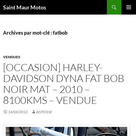
Aller
Recherche
Saint Maur Motos
au
MENU
contenu
PRINCI
Archives par mot-clé : fatbob
VENDUES
[OCCASION] HARLEY-
DAVIDSON DYNA FAT BOB
NOIR MAT – 2010 –
8100KMS – VENDUE
14/04/2012
ANTOINE