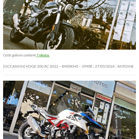
Cette galerie contient
7 photos
.
[OCCASION] VOGE 500 AC 2022 – 8900KMS – 3990€
27/05/2026
ANTOINE