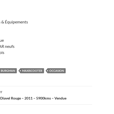
s & Équipements
que
AR neufs
ois
BURGMAN
MAXISCOOTER
OCCASION
on
NT
i Diavel Rouge – 2011 – 5900kms – Vendue