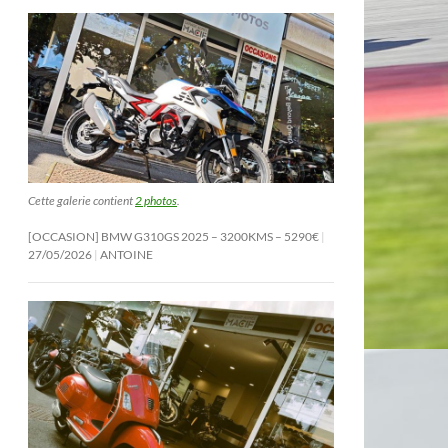
Cette galerie contient
2 photos
.
[OCCASION] BMW G310GS 2025 – 3200KMS – 5290€
27/05/2026
ANTOINE