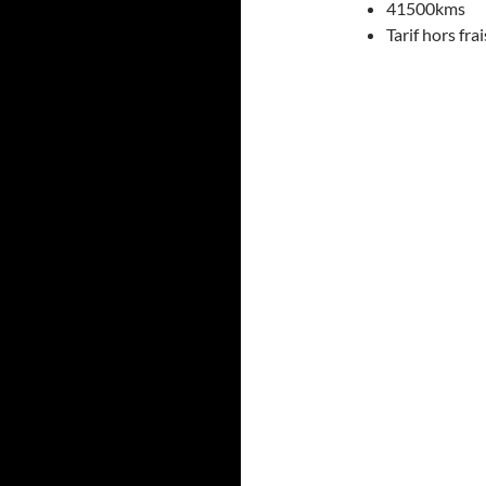
41500kms
Tarif hors fr