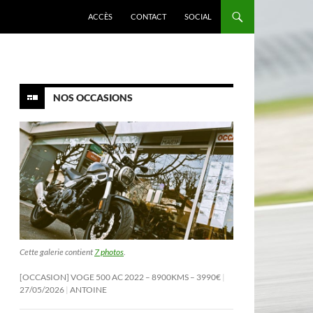
ACCÈS
CONTACT
SOCIAL
NOS OCCASIONS
Cette galerie contient
7 photos
.
[OCCASION] VOGE 500 AC 2022 – 8900KMS – 3990€
27/05/2026
ANTOINE