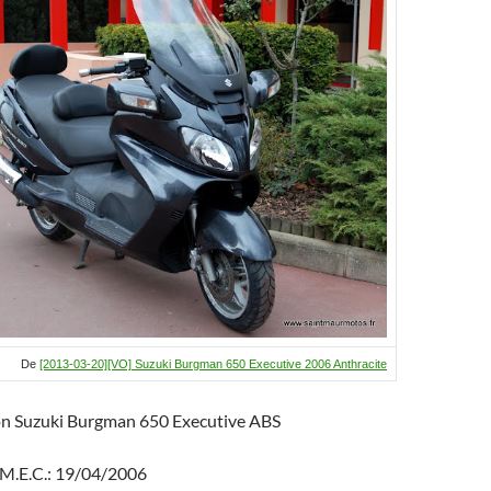
b
p
g
o
c
er
o
h
k
at
De
[2013-03-20][VO] Suzuki Burgman 650 Executive 2006 Anthracite
on Suzuki Burgman 650 Executive ABS
 M.E.C.: 19/04/2006