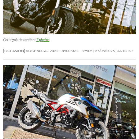
Cette galerie contient
7 photos
.
[OCCASION] VOGE 500 AC 2022 – 8900KMS – 3990€
27/05/2026
ANTOINE