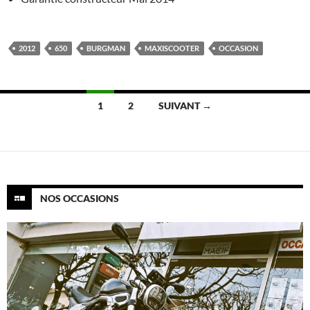
2012
650
BURGMAN
MAXISCOOTER
OCCASION
Navigation
1
2
SUIVANT →
des
articles
NOS OCCASIONS