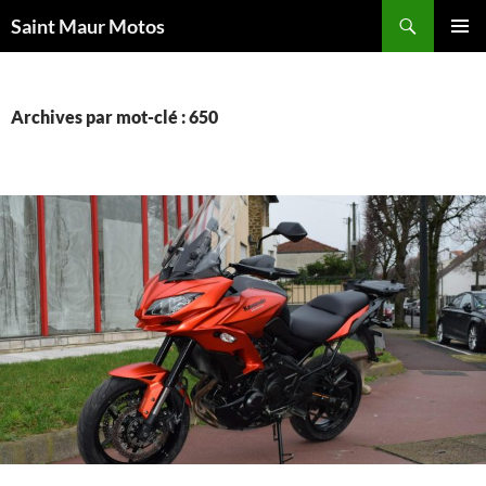
Aller
Recherche
Saint Maur Motos
au
MENU
contenu
PRINCI
Archives par mot-clé : 650