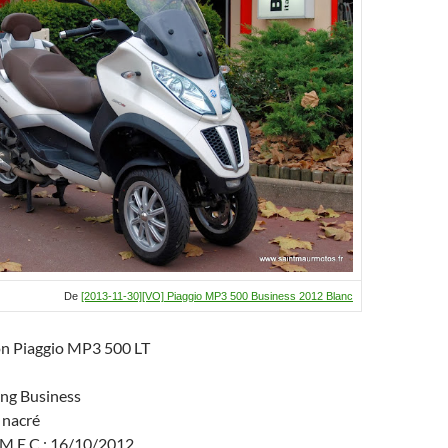
o
c
er
o
h
k
at
De
[2013-11-30][VO] Piaggio MP3 500 Business 2012 Blanc
on Piaggio MP3 500 LT
ing Business
 nacré
 M.E.C.: 16/10/2012