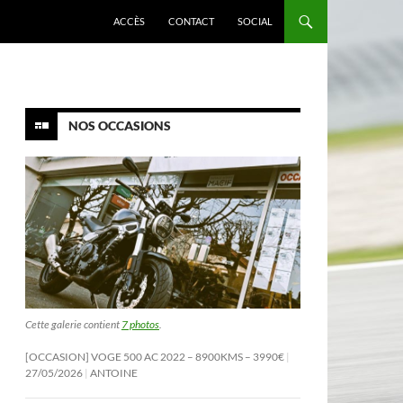
ACCÈS
CONTACT
SOCIAL
NOS OCCASIONS
Cette galerie contient
7 photos
.
[OCCASION] VOGE 500 AC 2022 – 8900KMS – 3990€
27/05/2026
ANTOINE