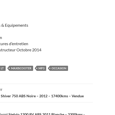
s & Equipements
in
tures d’entretien
structeur Octobre 2014
LT
MAXISCOOTER
MP3
OCCASION
on
NT
ia Shiver 750 ABS Noire – 2012 – 17400kms – Vendue
Guzzi Stelvio 1200 8V ABS 2011 Blanche – 3300kms -