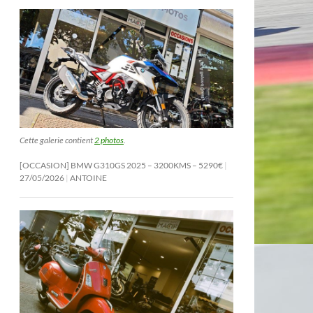
Cette galerie contient
2 photos
.
[OCCASION] BMW G310GS 2025 – 3200KMS – 5290€
27/05/2026
ANTOINE