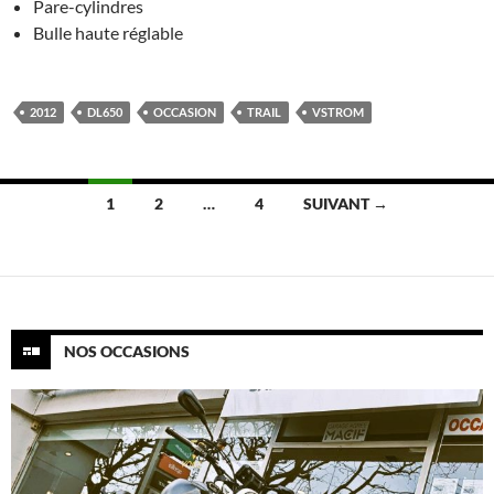
Pare-cylindres
Bulle haute réglable
2012
DL650
OCCASION
TRAIL
VSTROM
Navigation
1
2
…
4
SUIVANT →
des
articles
NOS OCCASIONS