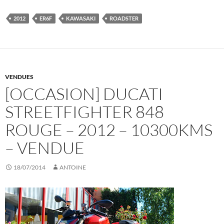
2012
ER6F
KAWASAKI
ROADSTER
VENDUES
[OCCASION] DUCATI
STREETFIGHTER 848
ROUGE – 2012 – 10300KMS
– VENDUE
18/07/2014
ANTOINE