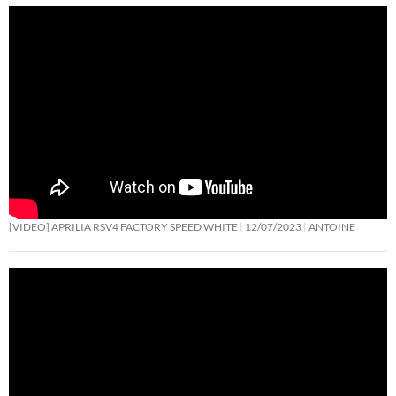
[VIDEO] APRILIA RSV4 FACTORY SPEED WHITE
12/07/2023
ANTOINE