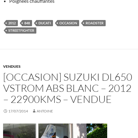
Poignées chauffantes
2012
848
DUCATI
OCCASION
ROADSTER
STREETFIGHTER
VENDUES
[OCCASION] SUZUKI DL650
VSTROM ABS BLANC – 2012
– 22900KMS – VENDUE
17/07/2014
ANTOINE