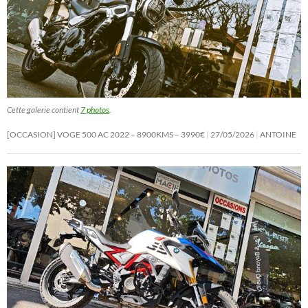
Cette galerie contient
7 photos
.
[OCCASION] VOGE 500 AC 2022 – 8900KMS – 3990€
27/05/2026
ANTOINE