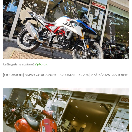
Cette galerie contient
2 photos
.
[OCCASION] BMW G310GS 2025 – 3200KMS – 5290€
27/05/2026
ANTOINE