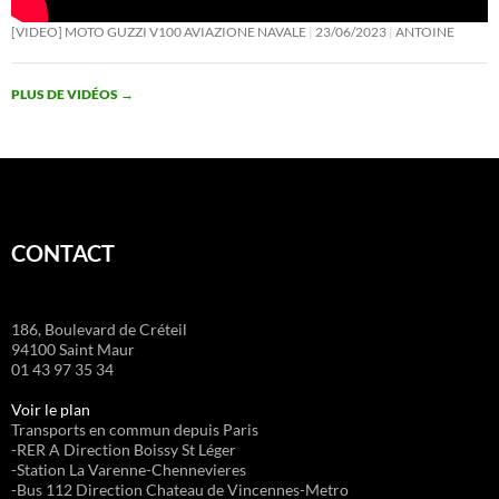
[VIDEO] MOTO GUZZI V100 AVIAZIONE NAVALE
23/06/2023
ANTOINE
PLUS DE VIDÉOS
→
CONTACT
186, Boulevard de Créteil
94100 Saint Maur
01 43 97 35 34
Voir le plan
Transports en commun depuis Paris
-RER A Direction Boissy St Léger
-Station La Varenne-Chennevieres
-Bus 112 Direction Chateau de Vincennes-Metro