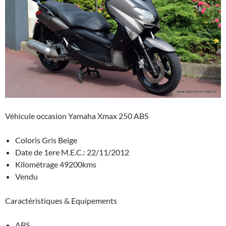
A
g
o
c
er
p
er
o
h
p
k
at
Véhicule occasion Yamaha Xmax 250 ABS
Coloris Gris Beige
Date de 1ere M.E.C.: 22/11/2012
Kilométrage 49200kms
Vendu
Caractéristiques & Equipements
ABS