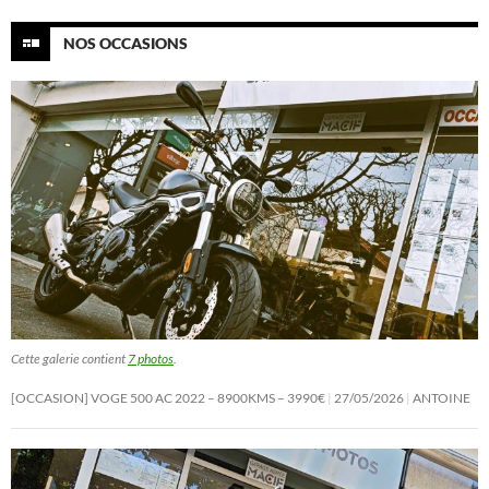
NOS OCCASIONS
Cette galerie contient
7 photos
.
[OCCASION] VOGE 500 AC 2022 – 8900KMS – 3990€
27/05/2026
ANTOINE