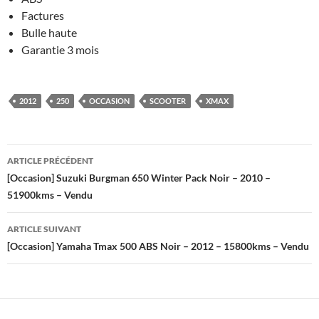
Factures
Bulle haute
Garantie 3 mois
2012
250
OCCASION
SCOOTER
XMAX
Navigation
ARTICLE PRÉCÉDENT
des
[Occasion] Suzuki Burgman 650 Winter Pack Noir – 2010 –
51900kms – Vendu
articles
ARTICLE SUIVANT
[Occasion] Yamaha Tmax 500 ABS Noir – 2012 – 15800kms – Vendu