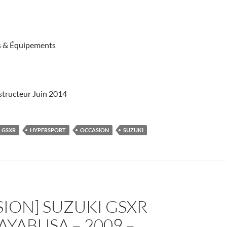
s & Équipements
structeur Juin 2014
GSXR
HYPERSPORT
OCCASION
SUZUKI
ION] SUZUKI GSXR
AYABUSA – 2009 –