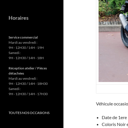
Horaires
Service commercial
Mardi au vendredi :
9H - 12H30 / 14H - 19H
Samedi :
9H - 12H30 / 14H - 18H
Réception atelier / Pièces
détachées
Mardi au vendredi :
9H - 12H30 / 14H - 18H30
Samedi :
9H - 12H30 / 14H - 17H30
Véhicule occasi
TOUTES NOS OCCASIONS
Date de 1ere
Coloris Noir 