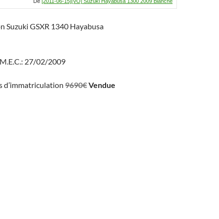
De
[2011-06-15][VO] Suzuki Hayabusa 1300 2009 Blanche
ion Suzuki GSXR 1340 Hayabusa
 M.E.C.: 27/02/2009
ais d’immatriculation
9690€
Vendue