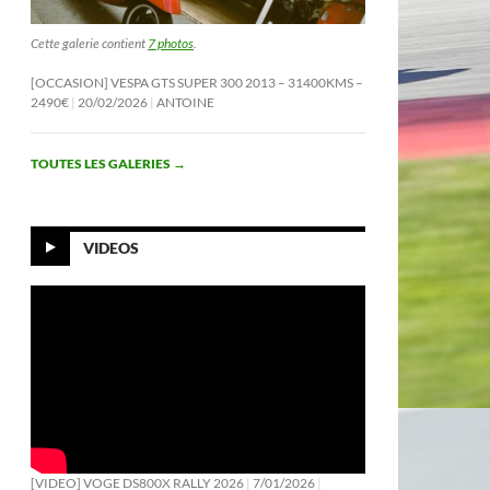
Cette galerie contient
7 photos
.
[OCCASION] VESPA GTS SUPER 300 2013 – 31400KMS –
2490€
20/02/2026
ANTOINE
TOUTES LES GALERIES
→
VIDEOS
[VIDEO] VOGE DS800X RALLY 2026
7/01/2026