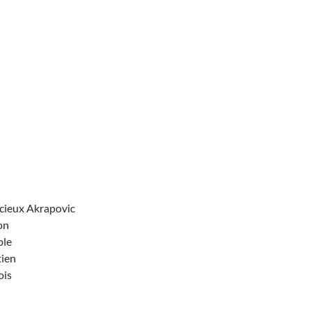
ncieux Akrapovic
on
ble
tien
ois