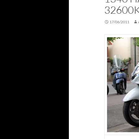
32600
17/06/2011