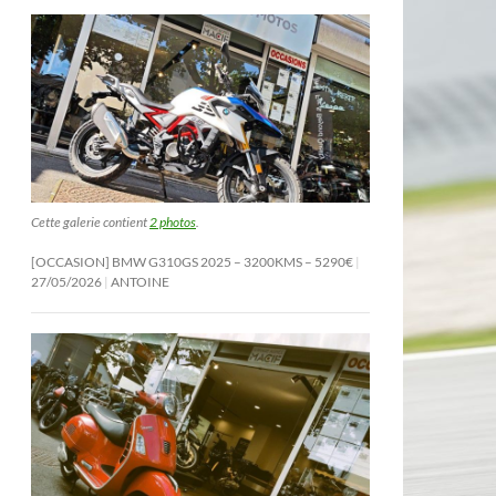
Cette galerie contient
2 photos
.
[OCCASION] BMW G310GS 2025 – 3200KMS – 5290€
27/05/2026
ANTOINE