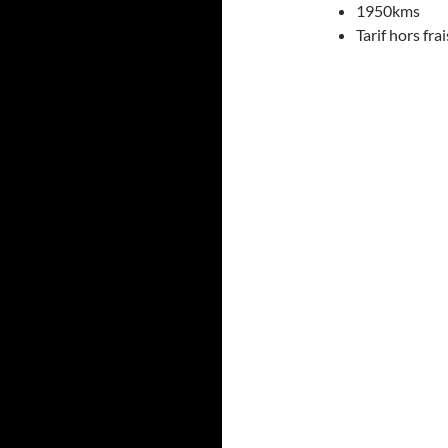
1950kms
Tarif hors fr