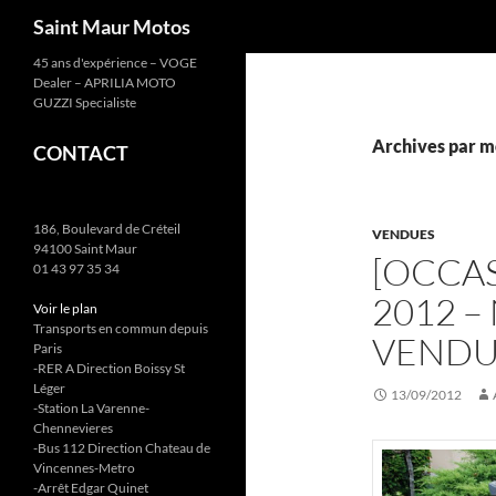
Recherche
Saint Maur Motos
Aller
45 ans d'expérience – VOGE
Dealer – APRILIA MOTO
au
GUZZI Specialiste
contenu
Archives par mo
CONTACT
186, Boulevard de Créteil
VENDUES
94100 Saint Maur
[OCCAS
01 43 97 35 34
2012 –
Voir le plan
Transports en commun depuis
VEND
Paris
-RER A Direction Boissy St
Léger
13/09/2012
-Station La Varenne-
Chennevieres
-Bus 112 Direction Chateau de
Vincennes-Metro
-Arrêt Edgar Quinet