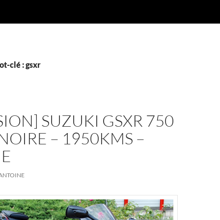
t-clé : gsxr
ION] SUZUKI GSXR 750
 NOIRE – 1950KMS –
UE
ANTOINE