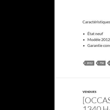
Caractéristique
État neuf
Modèle 2012
Garantie con
2012
750
VENDUES
[OCCAS
1340 H