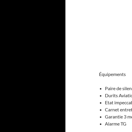
Équipements
Paire de sile
Durits Aviati
Etat impecca
Carnet entre
Garantie 3 m
Alarme TG