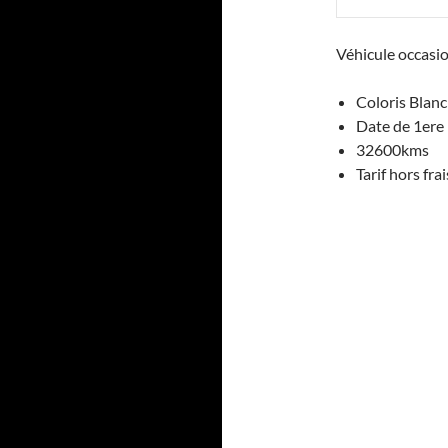
Véhicule occas
Coloris Blanc
Date de 1ere
32600kms
Tarif hors fr