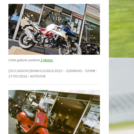
Cette galerie contient
2 photos
.
[OCCASION] BMW G310GS 2025 – 3200KMS – 5290€
27/05/2026
ANTOINE