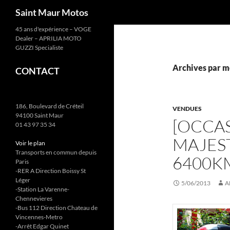
Recherche
Saint Maur Motos
Aller
45 ans d'expérience – VOGE
Dealer – APRILIA MOTO
au
GUZZI Specialiste
contenu
Archives par m
CONTACT
186, Boulevard de Créteil
VENDUES
94100 Saint Maur
[OCCA
01 43 97 35 34
MAJEST
Voir le plan
Transports en commun depuis
6400K
Paris
-RER A Direction Boissy St
Léger
5/06/2013
A
-Station La Varenne-
Chennevieres
-Bus 112 Direction Chateau de
Vincennes-Metro
-Arrêt Edgar Quinet