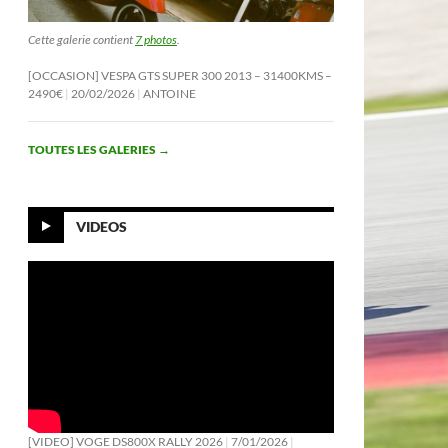
Cette galerie contient
7 photos
.
[OCCASION] VESPA GTS SUPER 300 2013 – 31400KMS –
2490€
20/02/2026
ANTOINE
TOUTES LES GALERIES
→
VIDEOS
[VIDEO] VOGE DS800X RALLY 2026
7/01/2026