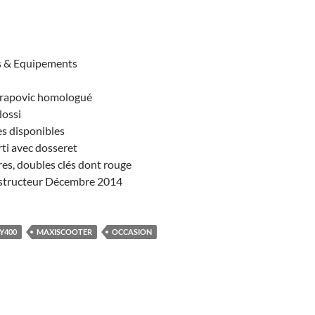
s & Equipements
krapovic homologué
lossi
es disponibles
ti avec dosseret
res, doubles clés dont rouge
structeur Décembre 2014
Y400
MAXISCOOTER
OCCASION