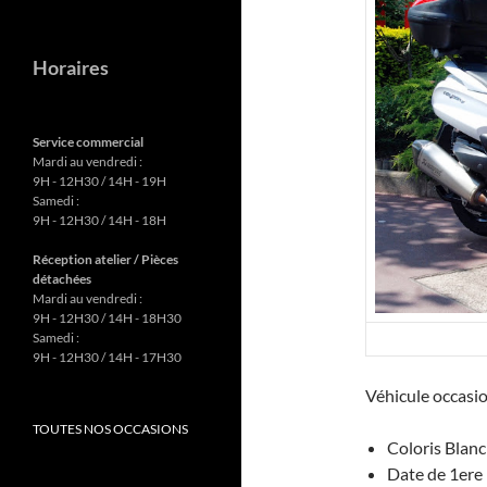
Horaires
Service commercial
Mardi au vendredi :
9H - 12H30 / 14H - 19H
Samedi :
9H - 12H30 / 14H - 18H
Réception atelier / Pièces
détachées
Mardi au vendredi :
9H - 12H30 / 14H - 18H30
Samedi :
9H - 12H30 / 14H - 17H30
Véhicule occas
TOUTES NOS OCCASIONS
Coloris Blanc
Date de 1ere