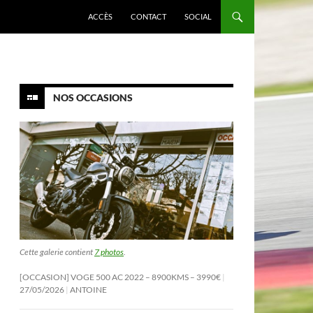
ACCÈS
CONTACT
SOCIAL
NOS OCCASIONS
Cette galerie contient
7 photos
.
[OCCASION] VOGE 500 AC 2022 – 8900KMS – 3990€
27/05/2026
ANTOINE