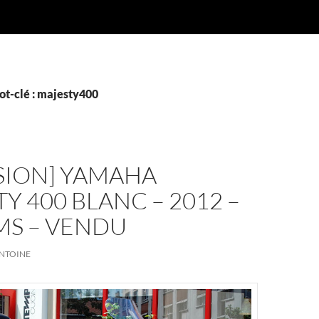
ot-clé : majesty400
SION] YAMAHA
Y 400 BLANC – 2012 –
MS – VENDU
NTOINE