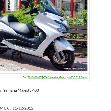
De
[2013-06-05][VO] Yamaha Majesty 400 2012 Blanc
ion Yamaha Majesty 400
 M.E.C.: 11/12/2012