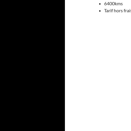
6400kms
Tarif hors fr