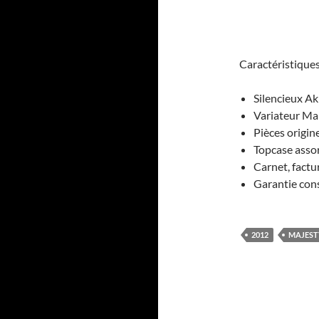
Caractéristique
Silencieux A
Variateur Ma
Pièces origin
Topcase assor
Carnet, factu
Garantie con
2012
MAJEST