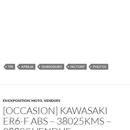
750
APRILIA
DORSODURO
FACTORY
PHOTOS
EN EXPOSITION
,
MOTO
,
VENDUES
[OCCASION] KAWASAKI
ER6-F ABS – 38025KMS –