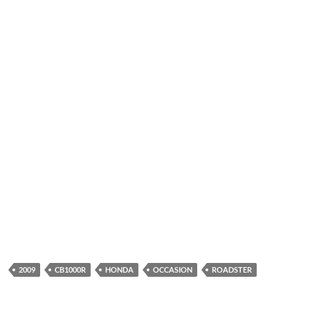
2009
CB1000R
HONDA
OCCASION
ROADSTER