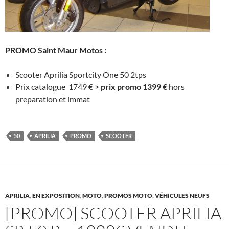
PROMO Saint Maur Motos :
Scooter Aprilia Sportcity One 50 2tps
Prix catalogue 1749 € >
prix promo 1399 €
hors
preparation et immat
50
APRILIA
PROMO
SCOOTER
APRILIA
,
EN EXPOSITION
,
MOTO
,
PROMOS MOTO
,
VÉHICULES NEUFS
[PROMO] SCOOTER APRILIA