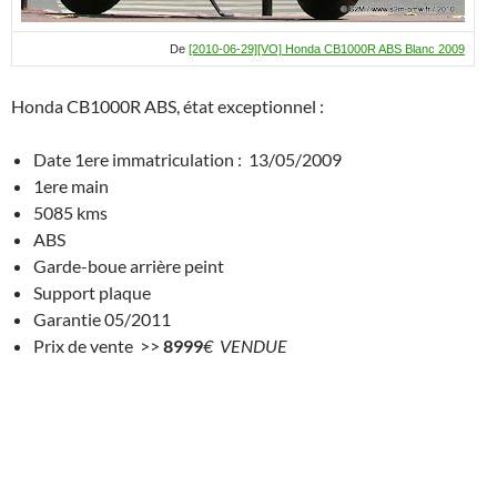
De
[2010-06-29][VO] Honda CB1000R ABS Blanc 2009
Honda CB1000R ABS, état exceptionnel :
Date 1ere immatriculation : 13/05/2009
1ere main
5085 kms
ABS
Garde-boue arrière peint
Support plaque
Garantie 05/2011
Prix de vente >>
8999
€ VENDUE