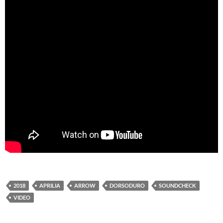
2018
APRILIA
ARROW
DORSODURO
SOUNDCHECK
VIDEO